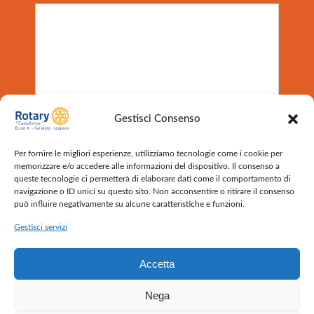
Gestisci Consenso
Informativa per trattamento di dati personali ai sensi del
GDPR 2016/679*
Per fornire le migliori esperienze, utilizziamo tecnologie come i cookie per
Acconsento al trattamento dei miei dati personali
memorizzare e/o accedere alle informazioni del dispositivo. Il consenso a
secondo l’informativa contenuta nella pagina
Privacy
queste tecnologie ci permetterà di elaborare dati come il comportamento di
Policy
navigazione o ID unici su questo sito. Non acconsentire o ritirare il consenso
può influire negativamente su alcune caratteristiche e funzioni.
Sottoscrivo la Privacy Policy.
*
Gestisci servizi
INVIA
Accetta
Nega